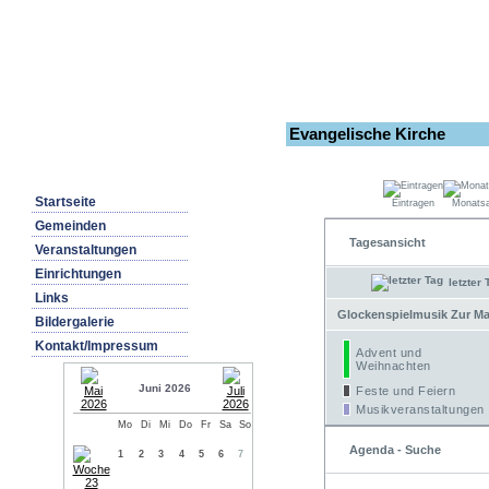
Evangelische Kirche
Startseite
Eintragen
Monatsa
Gemeinden
Tagesansicht
Veranstaltungen
Einrichtungen
letzter 
Links
Glockenspielmusik Zur Mar
Bildergalerie
Kontakt/Impressum
Advent und
Weihnachten
Juni 2026
Feste und Feiern
Musikveranstaltungen
Mo
Di
Mi
Do
Fr
Sa
So
Agenda - Suche
1
2
3
4
5
6
7