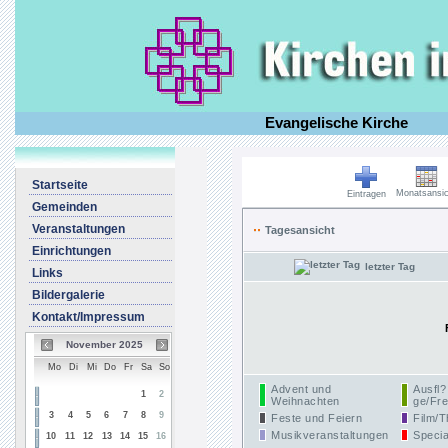
Evangelische Kirche
Startseite
Monatsansic
Eintragen
Gemeinden
Veranstaltungen
Tagesansicht
Einrichtungen
letzter Tag
Links
Bildergalerie
Kontakt/Impressum
November 2025
Mo
Di
Mi
Do
Fr
Sa
So
Advent und
Ausfl?
1
2
Weihnachten
ge/Fre
3
4
5
6
7
8
9
Feste und Feiern
Film/T
Musikveranstaltungen
Specia
10
11
12
13
14
15
16