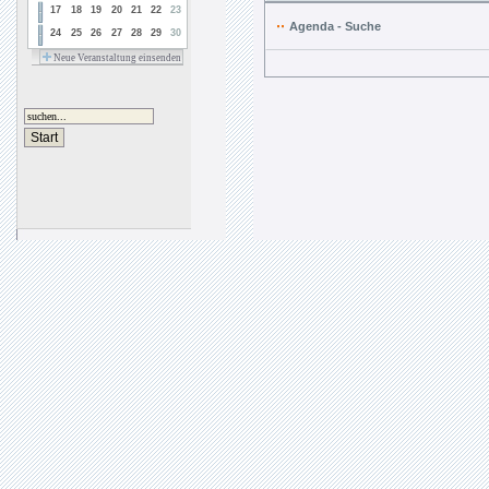
17
18
19
20
21
22
23
Agenda - Suche
24
25
26
27
28
29
30
Neue Veranstaltung einsenden