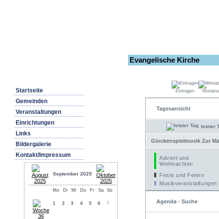
Evangelische Kirche
Startseite
Eintragen
Monatsa
Gemeinden
Tagesansicht
Veranstaltungen
Einrichtungen
letzter 
Links
Glockenspielmusik Zur Mar
Bildergalerie
Kontakt/Impressum
Advent und
Weihnachten
September 2025
Feste und Feiern
Musikveranstaltungen
Mo
Di
Mi
Do
Fr
Sa
So
Agenda - Suche
1
2
3
4
5
6
7