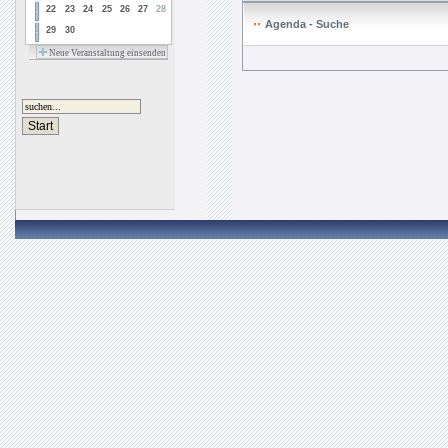
22
23
24
25
26
27
28
Agenda - Suche
29
30
Neue Veranstaltung einsenden