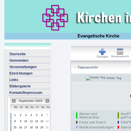
Evangelische Kirche
Startseite
Monatsansicht
Eintragen
Gemeinden
Veranstaltungen
Tagesansicht
Einrichtungen
letzter Tag
Links
Bildergalerie
Kontakt/Impressum
September 2025
Mo
Di
Mi
Do
Fr
Sa
So
Advent und
Ausfl?
1
2
3
4
5
6
7
Weihnachten
ge/Fre
8
9
10
11
12
13
14
Feste und Feiern
Film/T
Musikveranstaltungen
Specia
15
16
17
18
19
20
21