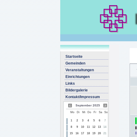
Startseite
Gemeinden
Veranstaltungen
Einrichtungen
Links
Bildergalerie
Kontakt/Impressum
September 2025
Mo
Di
Mi
Do
Fr
Sa
So
1
2
3
4
5
6
7
8
9
10
11
12
13
14
15
16
17
18
19
20
21