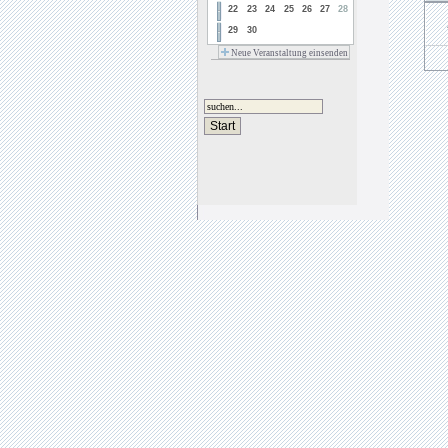
22
23
24
25
26
27
28
29
30
Neue Veranstaltung einsenden