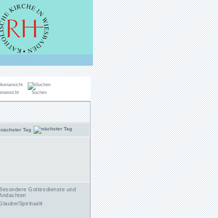
enansicht
Suchen
nächster Tag
Besondere Gottesdienste und
Andachten
Glaube/Spiritualit