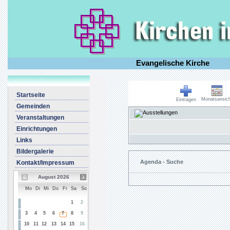
Evangelische Kirche
Startseite
Monatsansich
Eintragen
Gemeinden
Veranstaltungen
Einrichtungen
Links
Bildergalerie
Agenda - Suche
Kontakt/Impressum
August 2026
Mo
Di
Mi
Do
Fr
Sa
So
1
2
3
4
5
6
7
8
9
10
11
12
13
14
15
16