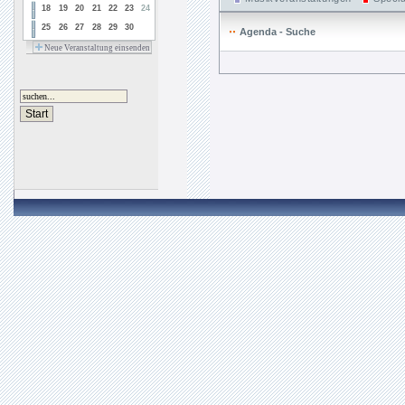
18
19
20
21
22
23
24
25
26
27
28
29
30
Agenda - Suche
Neue Veranstaltung einsenden