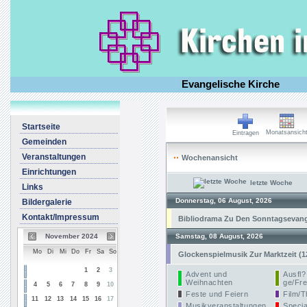
Evangelische Kirche
Startseite
Monatsansich
Eintragen
Gemeinden
Veranstaltungen
Wochenansicht
Einrichtungen
letzte Woche
Links
Donnerstag, 06 August, 2026
Bildergalerie
Kontakt/Impressum
Bibliodrama Zu Den Sonntagsevangel
November 2024
Samstag, 08 August, 2026
Mo
Di
Mi
Do
Fr
Sa
So
Glockenspielmusik Zur Marktzeit (1
1
2
3
Advent und
Ausfl?
Weihnachten
ge/Fre
4
5
6
7
8
9
10
Feste und Feiern
Film/T
11
12
13
14
15
16
17
Musikveranstaltungen
Specia