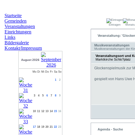
Startseite
Gemeinden
Eintragen
Monats
Veranstaltungen
Einrichtungen
Veranstaltung: 'Glocke
Links
Bildergalerie
Musikveranstaltungen
Kontakt/Impressum
Musikveranstaltungen der Ki
Veranstaltungsort und K
Marktkirche Schlo?platz
August 2026
Glockenspielmusik zur M
Mo
Di
Mi
Do
Fr
Sa
So
gespielt von Hans Uwe H
1
2
3
4
5
6
7
8
9
10
11
12
13
14
15
16
17
18
19
20
21
22
23
Agenda - Suche