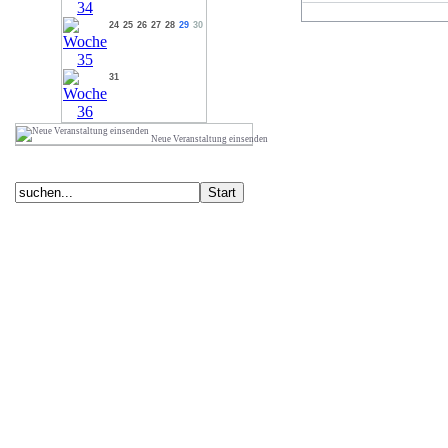
24
25
26
27
28
29
30
31
Neue Veranstaltung einsenden