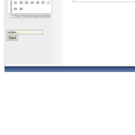
22
23
24
25
26
27
28
29
30
Neue Veranstaltung einsenden