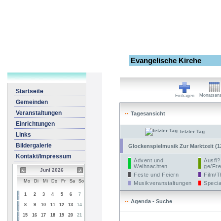
Evangelische Kirche
Startseite
Monatsans
Eintragen
Gemeinden
Veranstaltungen
Tagesansicht
Einrichtungen
letzter Tag
Links
Bildergalerie
Glockenspielmusik Zur Marktzeit (1
Kontakt/Impressum
Advent und
Ausfl?
Weihnachten
ge/Fre
Juni 2026
Feste und Feiern
Film/T
Mo
Di
Mi
Do
Fr
Sa
So
Musikveranstaltungen
Specia
1
2
3
4
5
6
7
Agenda - Suche
8
9
10
11
12
13
14
15
16
17
18
19
20
21