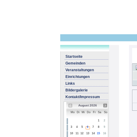
Startseite
Gemeinden
Veranstaltungen
Einrichtungen
Links
Bildergalerie
Kontakt/Impressum
August 2026
Mo
Di
Mi
Do
Fr
Sa
So
1
2
3
4
5
6
7
8
9
10
11
12
13
14
15
16