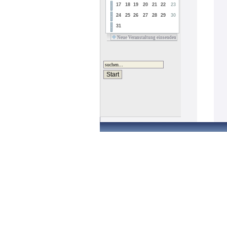
17
18
19
20
21
22
23
24
25
26
27
28
29
30
31
Neue Veranstaltung einsenden