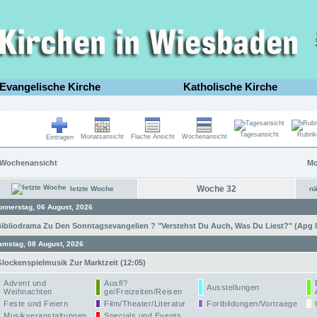
Evangelische Kirche
Katholische Kirche
Tagesansicht
Rubrik
Monatsansicht
Flache Ansicht
Wochenansicht
Eintragen
Wochenansicht
Mo
Woche 32
letzte Woche
n
onnerstag, 06 August, 2026
ibliodrama Zu Den Sonntagsevangelien ? "Verstehst Du Auch, Was Du Liest?" (Apg 8,
amstag, 08 August, 2026
lockenspielmusik Zur Marktzeit (12:05)
Advent und
Ausfl?
Ausstellungen
Weihnachten
ge/Freizeiten/Reisen
Feste und Feiern
Film/Theater/Literatur
Fortbildungen/Vortraege
Musikveranstaltungen
Specials und Events