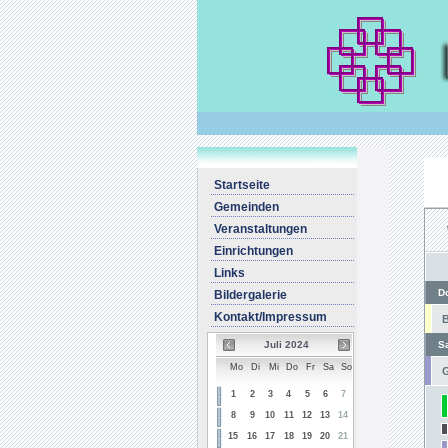
Startseite
Gemeinden
Veranstaltungen
Einrichtungen
Links
D
Bildergalerie
Kontakt/Impressum
B
Juli 2024
S
Mo
Di
Mi
Do
Fr
Sa
So
G
1
2
3
4
5
6
7
8
9
10
11
12
13
14
15
16
17
18
19
20
21