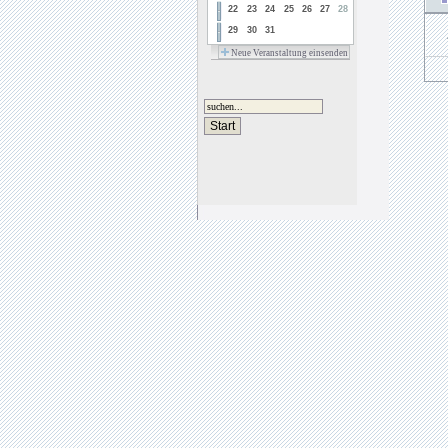
22
23
24
25
26
27
28
29
30
31
Neue Veranstaltung einsenden