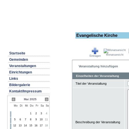
Evangelische Kirche
Startseite
Monatsansicht
Eintragen
Gemeinden
Veranstaltungen
Veranstaltung hinzufügen
Einrichtungen
Einzelheiten der Veranstaltung
Links
Titel der Veranstaltung
Bildergalerie
Kontakt/Impressum
Mai 2025
Mo
Di
Mi
Do
Fr
Sa
So
1
2
3
4
5
6
7
8
9
10
11
Beschreibung der Veranstaltung
12
13
14
15
16
17
18