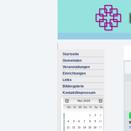
Startseite
Gemeinden
Veranstaltungen
Einrichtungen
Links
Bildergalerie
Kontakt/Impressum
Mai 2026
Mo
Di
Mi
Do
Fr
Sa
So
1
2
3
4
5
6
7
8
9
10
11
12
13
14
15
16
17