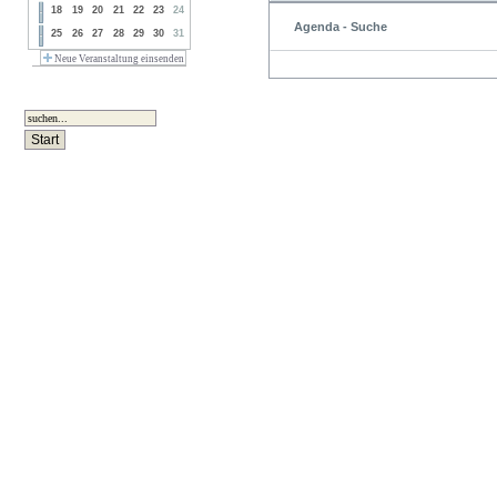
18
19
20
21
22
23
24
Agenda - Suche
25
26
27
28
29
30
31
Neue Veranstaltung einsenden