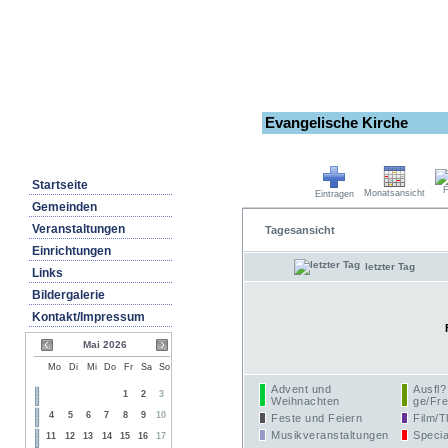
Evangelische Kirche
Startseite
F
Monatsansicht
Eintragen
Gemeinden
Veranstaltungen
Tagesansicht
Einrichtungen
letzter Tag
Links
Bildergalerie
Kontakt/Impressum
Mai 2026
Mo
Di
Mi
Do
Fr
Sa
So
Advent und
Ausfl?
1
2
3
Weihnachten
ge/Fre
4
5
6
7
8
9
10
Feste und Feiern
Film/T
Musikveranstaltungen
Specia
11
12
13
14
15
16
17