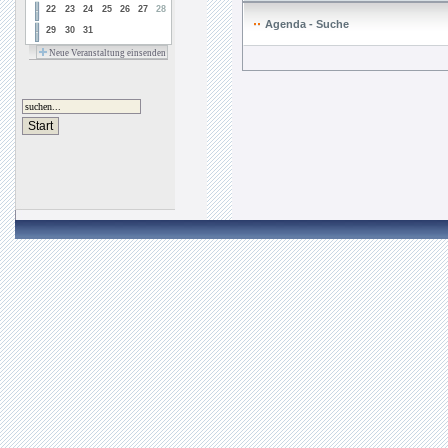
22
23
24
25
26
27
28
Agenda - Suche
29
30
31
Neue Veranstaltung einsenden