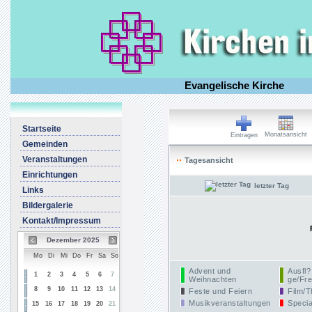
Evangelische Kirche
Startseite
Monatsansicht
Eintragen
Gemeinden
Veranstaltungen
Tagesansicht
Einrichtungen
letzter Tag
Links
Bildergalerie
Kontakt/Impressum
Dezember 2025
Mo
Di
Mi
Do
Fr
Sa
So
Advent und
Ausfl?
1
2
3
4
5
6
7
Weihnachten
ge/Fre
8
9
10
11
12
13
14
Feste und Feiern
Film/T
Musikveranstaltungen
Specia
15
16
17
18
19
20
21