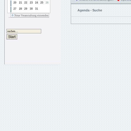
20
21
22
23
24
25
26
27
28
29
30
31
Agenda - Suche
Neue Veranstaltung einsenden