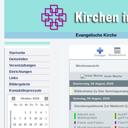
Evangelische Kirche
Startseite
Monatsansicht
Eintragen
Gemeinden
Veranstaltungen
Wochenansicht
Einrichtungen
letzte Woche
Links
Donnerstag, 06 August, 2026
Bildergalerie
Kontakt/Impressum
Bibliodrama Zu Den Sonntagsevangel
Oktober 2025
Samstag, 08 August, 2026
Mo
Di
Mi
Do
Fr
Sa
So
Glockenspielmusik Zur Marktzeit (1
1
2
3
4
5
Advent und
Ausfl?
Weihnachten
ge/Fre
6
7
8
9
10
11
12
Feste und Feiern
Film/T
13
14
15
16
17
18
19
Musikveranstaltungen
Specia