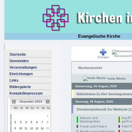
Evangelische Kirche
Startseite
Monatsansich
Eintragen
Gemeinden
Veranstaltungen
Wochenansicht
Einrichtungen
letzte Woche
Links
Donnerstag, 06 August, 2026
Bildergalerie
Kontakt/Impressum
Bibliodrama Zu Den Sonntagsevangel
Dezember 2024
Samstag, 08 August, 2026
Mo
Di
Mi
Do
Fr
Sa
So
Glockenspielmusik Zur Marktzeit (1
1
Advent und
Ausfl?
Weihnachten
ge/Fre
2
3
4
5
6
7
8
Feste und Feiern
Film/T
9
10
11
12
13
14
15
Musikveranstaltungen
Specia