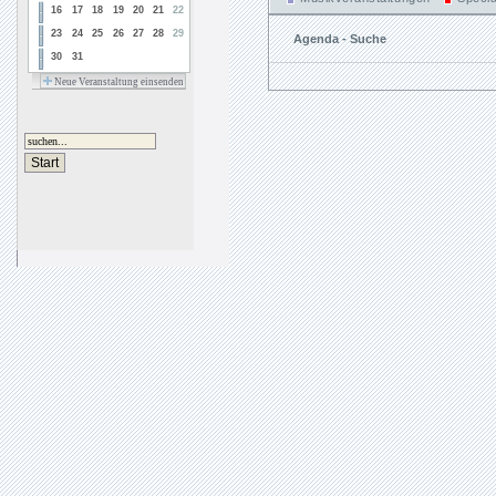
16
17
18
19
20
21
22
23
24
25
26
27
28
29
Agenda - Suche
30
31
Neue Veranstaltung einsenden