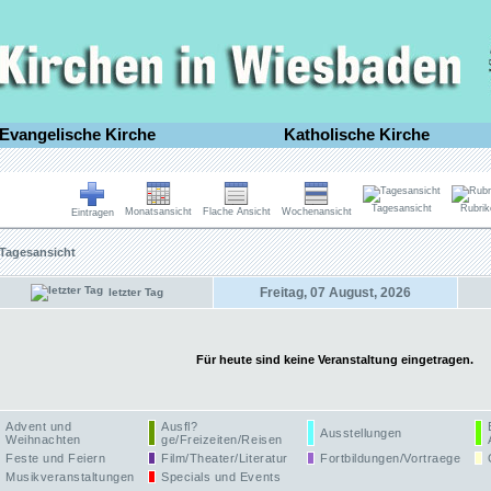
Evangelische Kirche
Katholische Kirche
Tagesansicht
Rubrik
Monatsansicht
Flache Ansicht
Wochenansicht
Eintragen
Tagesansicht
Freitag, 07 August, 2026
letzter Tag
Für heute sind keine Veranstaltung eingetragen.
Advent und
Ausfl?
Ausstellungen
Weihnachten
ge/Freizeiten/Reisen
Feste und Feiern
Film/Theater/Literatur
Fortbildungen/Vortraege
Musikveranstaltungen
Specials und Events