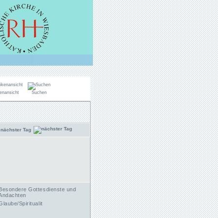
enansicht
Suchen
nächster Tag
Besondere Gottesdienste und
Andachten
Glaube/Spiritualit