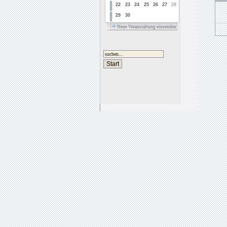
22
23
24
25
26
27
28
29
30
Neue Veranstaltung einsenden