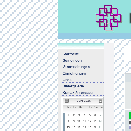
Startseite
Gemeinden
Veranstaltungen
Einrichtungen
Links
Bildergalerie
Kontakt/Impressum
Juni 2026
Mo
Di
Mi
Do
Fr
Sa
So
1
2
3
4
5
6
7
8
9
10
11
12
13
14
15
16
17
18
19
20
21