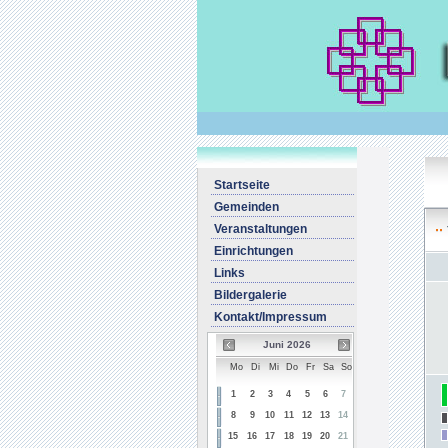
Startseite
Gemeinden
Veranstaltungen
Einrichtungen
Links
Bildergalerie
Kontakt/Impressum
Juni 2026
Mo
Di
Mi
Do
Fr
Sa
So
1
2
3
4
5
6
7
8
9
10
11
12
13
14
15
16
17
18
19
20
21