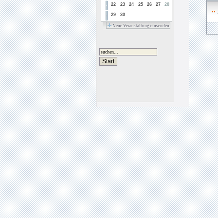
22
23
24
25
26
27
28
29
30
Neue Veranstaltung einsenden