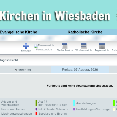
Evangelische Kirche
Katholische Kirche
Monatsansicht
Flache Ansicht
Wochenansicht
Tagesansicht
Rubr
Eintragen
Tagesansicht
Freitag, 07 August, 2026
letzter Tag
Für heute sind keine Veranstaltung eingetragen.
Advent und
Ausfl?
Ausstellungen
Weihnachten
ge/Freizeiten/Reisen
Feste und Feiern
Film/Theater/Literatur
Fortbildungen/Vortraege
Musikveranstaltungen
Specials und Events