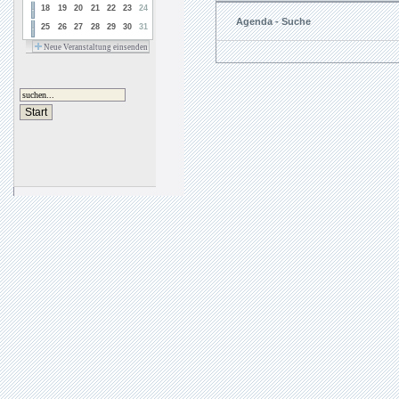
18
19
20
21
22
23
24
Agenda - Suche
25
26
27
28
29
30
31
Neue Veranstaltung einsenden