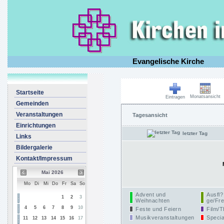
Evangelische Kirche
Startseite
Monatsansicht
Eintragen
Gemeinden
Veranstaltungen
Tagesansicht
Einrichtungen
letzter Tag
Links
Bildergalerie
Kontakt/Impressum
Mai 2026
Mo
Di
Mi
Do
Fr
Sa
So
Advent und
Ausfl?
1
2
3
Weihnachten
ge/Fre
4
5
6
7
8
9
10
Feste und Feiern
Film/T
Musikveranstaltungen
Specia
11
12
13
14
15
16
17