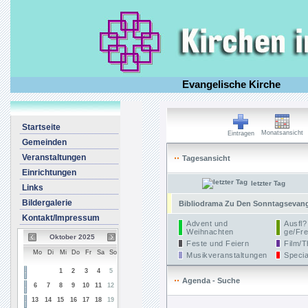
Evangelische Kirche
Startseite
Monatsansicht
Eintragen
Gemeinden
Veranstaltungen
Tagesansicht
Einrichtungen
letzter Tag
Links
Bildergalerie
Bibliodrama Zu Den Sonntagsevangel
Kontakt/Impressum
Advent und
Ausfl?
Weihnachten
ge/Fre
Oktober 2025
Feste und Feiern
Film/T
Mo
Di
Mi
Do
Fr
Sa
So
Musikveranstaltungen
Specia
1
2
3
4
5
Agenda - Suche
6
7
8
9
10
11
12
13
14
15
16
17
18
19