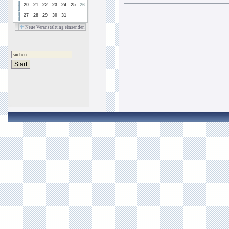
20
21
22
23
24
25
26
27
28
29
30
31
Neue Veranstaltung einsenden