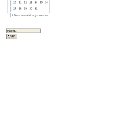
20
21
22
23
24
25
26
27
28
29
30
31
Neue Veranstaltung einsenden