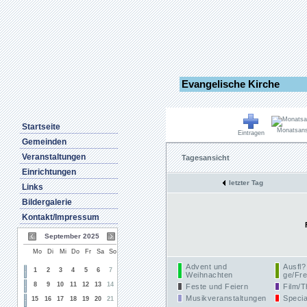
Evangelische Kirche
Startseite
Monatsans
Eintragen
Gemeinden
Veranstaltungen
Tagesansicht
Einrichtungen
letzter Tag
Links
Bildergalerie
Kontakt/Impressum
September 2025
Mo
Di
Mi
Do
Fr
Sa
So
Advent und
Ausfl?
1
2
3
4
5
6
7
Weihnachten
ge/Fre
8
9
10
11
12
13
14
Feste und Feiern
Film/T
Musikveranstaltungen
Specia
15
16
17
18
19
20
21