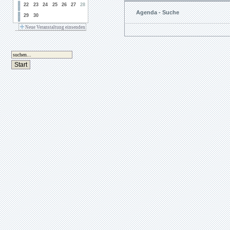
22
23
24
25
26
27
28
Agenda - Suche
29
30
Neue Veranstaltung einsenden