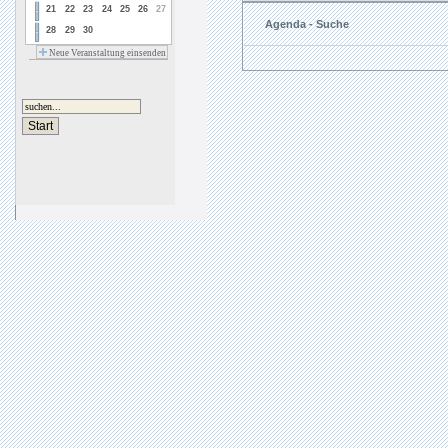
21
22
23
24
25
26
27
Agenda - Suche
28
29
30
Neue Veranstaltung einsenden