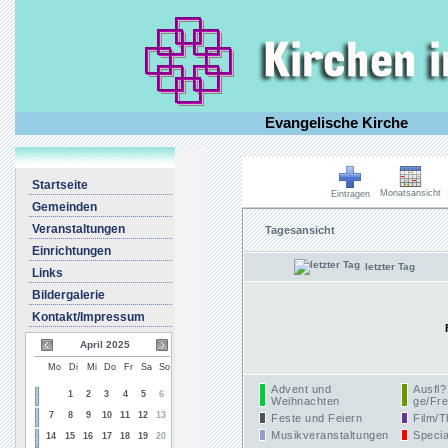
Evangelische Kirche
Startseite
Monatsansicht
Eintragen
Gemeinden
Veranstaltungen
Tagesansicht
Einrichtungen
letzter Tag
Links
Bildergalerie
Kontakt/Impressum
April 2025
Mo
Di
Mi
Do
Fr
Sa
So
Advent und
Ausfl?
1
2
3
4
5
6
Weihnachten
ge/Fre
7
8
9
10
11
12
13
Feste und Feiern
Film/T
Musikveranstaltungen
Specia
14
15
16
17
18
19
20