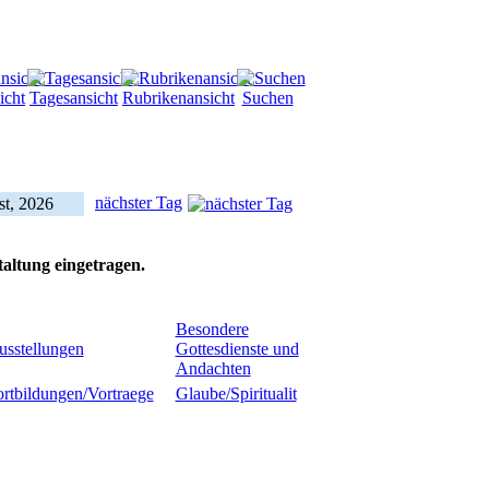
icht
Tagesansicht
Rubrikenansicht
Suchen
nächster Tag
st, 2026
taltung eingetragen.
Besondere
usstellungen
Gottesdienste und
Andachten
rtbildungen/Vortraege
Glaube/Spiritualit