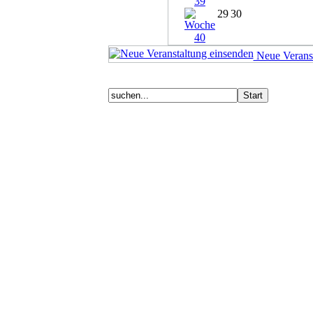
29
30
Neue Veranst