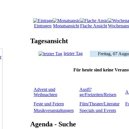
Eintragen
Monatsansicht
Flache Ansicht
Wochenans
Tagesansicht
letzter Tag
Freitag, 07 Augu
Für heute sind keine Verans
Advent und
Ausfl?
A
Weihnachten
ge/Freizeiten/Reisen
Feste und Feiern
Film/Theater/Literatur
Fo
Musikveranstaltungen
Specials und Events
Agenda - Suche