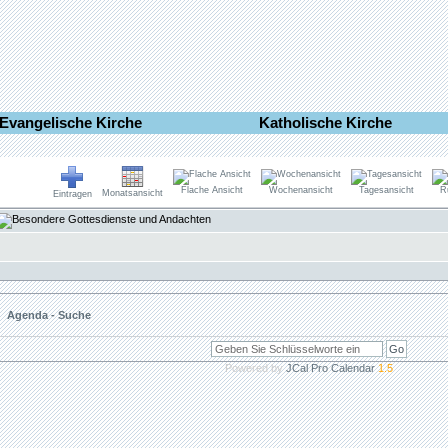
Evangelische Kirche
Katholische Kirche
Flache Ansicht
Wochenansicht
Tagesansicht
R
Monatsansicht
Eintragen
Agenda - Suche
Powered by
JCal Pro Calendar
1.5