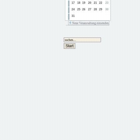
17
18
19
20
21
22
23
24
25
26
27
28
29
30
31
Neue Veranstaltung einsenden