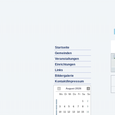
Startseite
Gemeinden
Veranstaltungen
Einrichtungen
Links
Bildergalerie
Kontakt/Impressum
August 2026
Mo
Di
Mi
Do
Fr
Sa
So
1
2
3
4
5
6
7
8
9
10
11
12
13
14
15
16