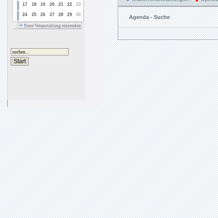
17
18
19
20
21
22
23
24
25
26
27
28
29
30
Agenda - Suche
Neue Veranstaltung einsenden