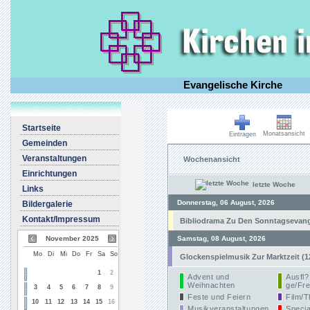
Evangelische Kirche
Startseite
Monatsansicht
Eintragen
Gemeinden
Veranstaltungen
Wochenansicht
Einrichtungen
letzte Woche
Links
Donnerstag, 06 August, 2026
Bildergalerie
Kontakt/Impressum
Bibliodrama Zu Den Sonntagsevangel
November 2025
Samstag, 08 August, 2026
Mo
Di
Mi
Do
Fr
Sa
So
Glockenspielmusik Zur Marktzeit (1
1
2
Advent und
Ausfl?
Weihnachten
ge/Fre
3
4
5
6
7
8
9
Feste und Feiern
Film/T
10
11
12
13
14
15
16
Musikveranstaltungen
Specia