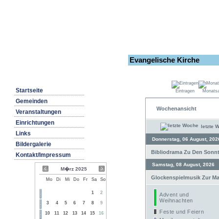
Evangelische Kirche
Startseite
Eintragen
Monatsa
Gemeinden
Wochenansicht
Veranstaltungen
Einrichtungen
letzte 
Links
Donnerstag, 06 August, 202
Bildergalerie
Bibliodrama Zu Den Sonnta
Kontakt/Impressum
Samstag, 08 August, 2026
M�rz 2025
Glockenspielmusik Zur Mar
Mo
Di
Mi
Do
Fr
Sa
So
1
2
Advent und
Weihnachten
3
4
5
6
7
8
9
Feste und Feiern
10
11
12
13
14
15
16