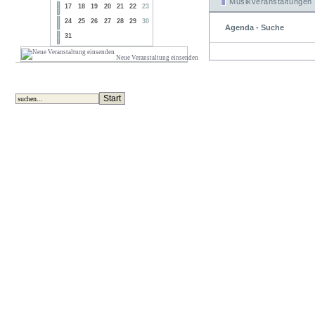
Musikveranstaltungen
17
18
19
20
21
22
23
24
25
26
27
28
29
30
Agenda - Suche
31
Neue Veranstaltung einsenden