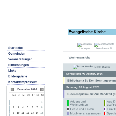
Evangelische Kirche
Startseite
Eintragen
Monatsansicht
Gemeinden
Wochenansicht
Veranstaltungen
Einrichtungen
letzte Woche
Links
Donnerstag, 06 August, 2026
Bildergalerie
Bibliodrama Zu Den Sonntagsevangel
Kontakt/Impressum
Samstag, 08 August, 2026
Dezember 2024
Glockenspielmusik Zur Marktzeit (1
Mo
Di
Mi
Do
Fr
Sa
So
Advent und
Ausfl?
1
Weihnachten
ge/Fre
2
3
4
5
6
7
8
Feste und Feiern
Film/T
9
10
11
12
13
14
15
Musikveranstaltungen
Specia