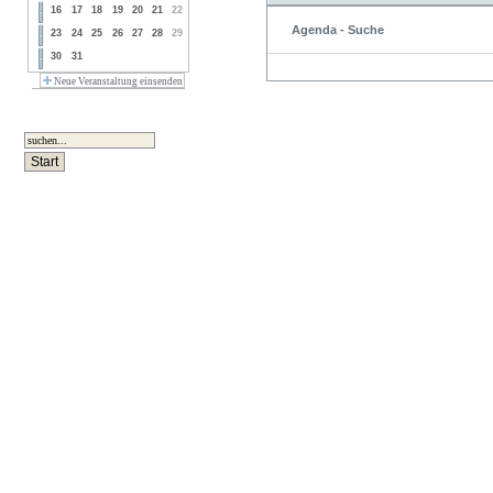
16
17
18
19
20
21
22
Agenda - Suche
23
24
25
26
27
28
29
30
31
Neue Veranstaltung einsenden