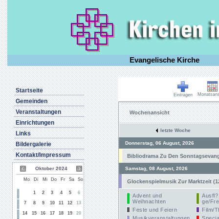
Evangelische Kirche
Startseite
Monatsans
Eintragen
Gemeinden
Veranstaltungen
Wochenansicht
Einrichtungen
letzte Woche
Links
Donnerstag, 06 August, 2026
Bildergalerie
Kontakt/Impressum
Bibliodrama Zu Den Sonntagsevangel
Oktober 2024
Samstag, 08 August, 2026
Mo
Di
Mi
Do
Fr
Sa
So
Glockenspielmusik Zur Marktzeit (1
1
2
3
4
5
6
Advent und
Ausfl?
Weihnachten
ge/Fre
7
8
9
10
11
12
13
Feste und Feiern
Film/T
14
15
16
17
18
19
20
Musikveranstaltungen
Specia