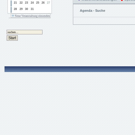
21
22
23
24
25
26
27
28
29
30
31
Agenda - Suche
Neue Veranstaltung einsenden