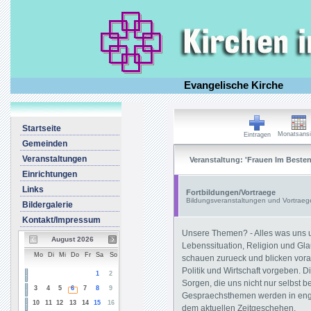
Evangelische Kirche
Startseite
Monatsansi
Eintragen
Gemeinden
Veranstaltungen
Veranstaltung: 'Frauen Im Besten
Einrichtungen
Links
Fortbildungen/Vortraege
Bildungsveranstaltungen und Vortraeg
Bildergalerie
Kontakt/Impressum
Unsere Themen? - Alles was uns un
August 2026
Lebenssituation, Religion und Glau
Mo
Di
Mi
Do
Fr
Sa
So
schauen zurueck und blicken vora
Politik und Wirtschaft vorgeben. D
1
2
Sorgen, die uns nicht nur selbst 
3
4
5
6
7
8
9
Gespraechsthemen werden in enge
10
11
12
13
14
15
16
dem aktuellen Zeitgeschehen.