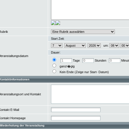
Rubrik
Start Zeit:
um:
Dauer:
Veranstaltungsdatum
Tage
Stunden
Minu
ganzt�gig
Kein Ende (Zeige nur Start- Datum)
Kontaktinformationen
Veranstaltungsort und Kontakt
Kontakt E-Mail
Kontakt Homepage
Wiederholung der Veranstaltung