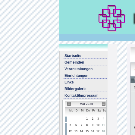
Startseite
Gemeinden
Veranstaltungen
Einrichtungen
Links
Bildergalerie
Kontakt/Impressum
Mai 2025
Mo
Di
Mi
Do
Fr
Sa
So
1
2
3
4
5
6
7
8
9
10
11
12
13
14
15
16
17
18