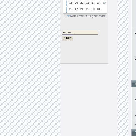
19
20
21
22
23
24
25
26
27
28
29
30
31
Neue Veranstaltung einsenden