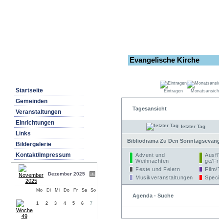
Evangelische Kirche
Startseite
Eintragen
Monatsansich
Gemeinden
Tagesansicht
Veranstaltungen
Einrichtungen
letzter Tag
Links
Bibliodrama Zu Den Sonntagsevangel
Bildergalerie
Kontakt/Impressum
Advent und
Ausfl
Weihnachten
ge/Fr
Feste und Feiern
Film/
Dezember 2025
Musikveranstaltungen
Speci
Mo
Di
Mi
Do
Fr
Sa
So
Agenda - Suche
1
2
3
4
5
6
7