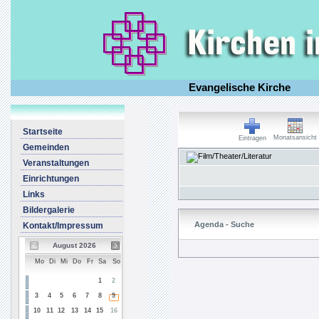
Evangelische Kirche
Startseite
Monatsansicht
Eintragen
Gemeinden
Veranstaltungen
Einrichtungen
Links
Bildergalerie
Agenda - Suche
Kontakt/Impressum
August 2026
Mo
Di
Mi
Do
Fr
Sa
So
1
2
3
4
5
6
7
8
9
10
11
12
13
14
15
16