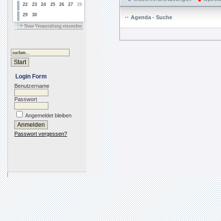
22
23
24
25
26
27
28
29
30
Agenda - Suche
Neue Veranstaltung einsenden
Login Form
Benutzername
Passwort
Angemeldet bleiben
Passwort vergessen?