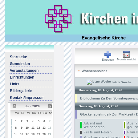
Evangelische Kirche
Startseite
Monatsansicht
Eintragen
Gemeinden
Veranstaltungen
Wochenansicht
Einrichtungen
letzte Woche
Links
Donnerstag, 06 August, 2026
Bildergalerie
Kontakt/Impressum
Bibliodrama Zu Den Sonntagsevangel
Juni 2026
Samstag, 08 August, 2026
Mo
Di
Mi
Do
Fr
Sa
So
Glockenspielmusik Zur Marktzeit (1
1
2
3
4
5
6
7
Advent und
Ausfl?
Weihnachten
ge/Fre
8
9
10
11
12
13
14
Feste und Feiern
Film/T
15
16
17
18
19
20
21
Musikveranstaltungen
Specia