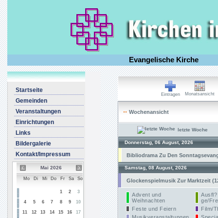
Evangelische Kirche
Startseite
Monatsansicht
Eintragen
Gemeinden
Veranstaltungen
Wochenansicht
Einrichtungen
letzte Woche
Links
Donnerstag, 06 August, 2026
Bildergalerie
Kontakt/Impressum
Bibliodrama Zu Den Sonntagsevangel
Mai 2026
Samstag, 08 August, 2026
Mo
Di
Mi
Do
Fr
Sa
So
Glockenspielmusik Zur Marktzeit (1
1
2
3
Advent und
Ausfl?
Weihnachten
ge/Fre
4
5
6
7
8
9
10
Feste und Feiern
Film/T
11
12
13
14
15
16
17
Musikveranstaltungen
Specia