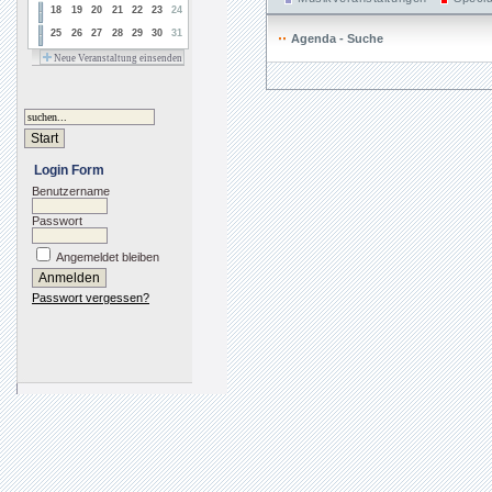
18
19
20
21
22
23
24
25
26
27
28
29
30
31
Agenda - Suche
Neue Veranstaltung einsenden
Login Form
Benutzername
Passwort
Angemeldet bleiben
Passwort vergessen?