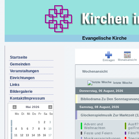
Evangelische Kirche
Startseite
Monatsansicht
Eintragen
Gemeinden
Veranstaltungen
Wochenansicht
Einrichtungen
letzte Woche
Links
Donnerstag, 06 August, 2026
Bildergalerie
Kontakt/Impressum
Bibliodrama Zu Den Sonntagsevangel
Mai 2026
Samstag, 08 August, 2026
Mo
Di
Mi
Do
Fr
Sa
So
Glockenspielmusik Zur Marktzeit (1
1
2
3
Advent und
Ausfl?
Weihnachten
ge/Fre
4
5
6
7
8
9
10
Feste und Feiern
Film/T
11
12
13
14
15
16
17
Musikveranstaltungen
Specia