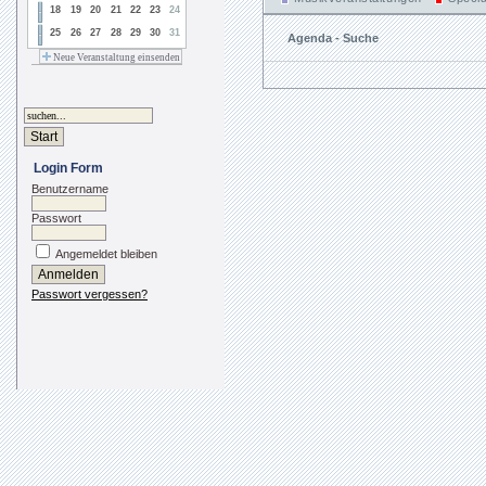
18
19
20
21
22
23
24
25
26
27
28
29
30
31
Agenda - Suche
Neue Veranstaltung einsenden
Login Form
Benutzername
Passwort
Angemeldet bleiben
Passwort vergessen?