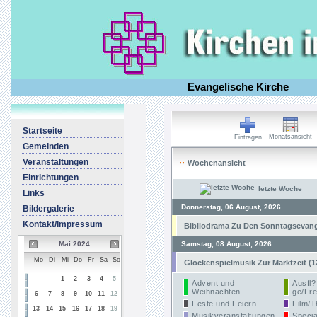
Evangelische Kirche
Startseite
Monatsansicht
Eintragen
Gemeinden
Veranstaltungen
Wochenansicht
Einrichtungen
letzte Woche
Links
Donnerstag, 06 August, 2026
Bildergalerie
Kontakt/Impressum
Bibliodrama Zu Den Sonntagsevangel
Mai 2024
Samstag, 08 August, 2026
Mo
Di
Mi
Do
Fr
Sa
So
Glockenspielmusik Zur Marktzeit (1
1
2
3
4
5
Advent und
Ausfl?
Weihnachten
ge/Fre
6
7
8
9
10
11
12
Feste und Feiern
Film/T
13
14
15
16
17
18
19
Musikveranstaltungen
Specia