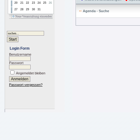
20
21
22
23
24
25
26
27
28
29
30
31
Agenda - Suche
Neue Veranstaltung einsenden
Login Form
Benutzername
Passwort
Angemeldet bleiben
Passwort vergessen?