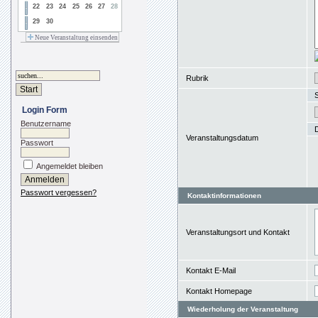
22
23
24
25
26
27
28
29
30
Neue Veranstaltung einsenden
Rubrik
S
Login Form
Benutzername
Veranstaltungsdatum
Passwort
Angemeldet bleiben
Passwort vergessen?
Kontaktinformationen
Veranstaltungsort und Kontakt
Kontakt E-Mail
Kontakt Homepage
Wiederholung der Veranstaltung