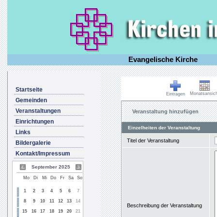
Evangelische Kirche
Startseite
Monatsansich
Eintragen
Gemeinden
Veranstaltungen
Veranstaltung hinzufügen
Einrichtungen
Einzelheiten der Veranstaltung
Links
Titel der Veranstaltung
Bildergalerie
Kontakt/Impressum
September 2025
Mo
Di
Mi
Do
Fr
Sa
So
1
2
3
4
5
6
7
8
9
10
11
12
13
14
Beschreibung der Veranstaltung
15
16
17
18
19
20
21