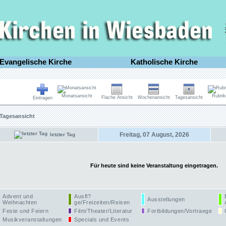
Evangelische Kirche
Katholische Kirche
Monatsansicht
Rubrik
Flache Ansicht
Wochenansicht
Tagesansicht
Eintragen
Tagesansicht
Freitag, 07 August, 2026
letzter Tag
Für heute sind keine Veranstaltung eingetragen.
Advent und
Ausfl?
Ausstellungen
Weihnachten
ge/Freizeiten/Reisen
Feste und Feiern
Film/Theater/Literatur
Fortbildungen/Vortraege
Musikveranstaltungen
Specials und Events