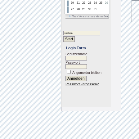
20
21
22
23
24
25
26
27
28
29
30
31
Neue Veranstaltung einsenden
Login Form
Benutzername
Passwort
Angemeldet bleiben
Passwort vergessen?