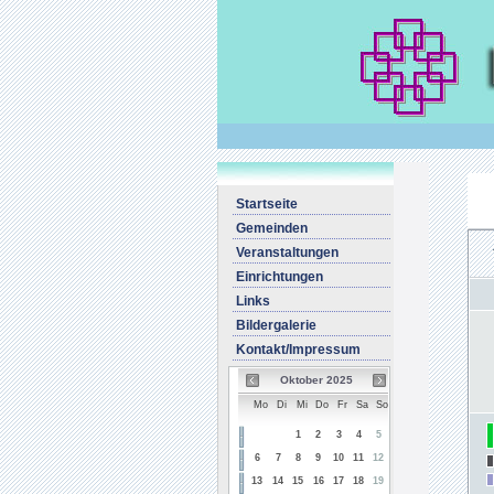
Startseite
Gemeinden
Veranstaltungen
Einrichtungen
Links
Bildergalerie
Kontakt/Impressum
Oktober 2025
Mo
Di
Mi
Do
Fr
Sa
So
1
2
3
4
5
6
7
8
9
10
11
12
13
14
15
16
17
18
19