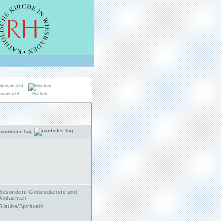
enansicht
Suchen
nächster Tag
Besondere Gottesdienste und
Andachten
Glaube/Spiritualit