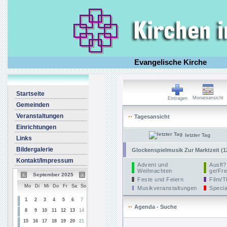
Evangelische Kirche
Startseite
Monatsansicht
Eintragen
Gemeinden
Veranstaltungen
Tagesansicht
Einrichtungen
letzter Tag
Links
Bildergalerie
Glockenspielmusik Zur Marktzeit (1
Kontakt/Impressum
Advent und
Ausfl?
Weihnachten
ge/Fre
September 2025
Feste und Feiern
Film/T
Mo
Di
Mi
Do
Fr
Sa
So
Musikveranstaltungen
Specia
1
2
3
4
5
6
7
Agenda - Suche
8
9
10
11
12
13
14
15
16
17
18
19
20
21