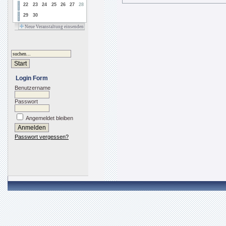
22
23
24
25
26
27
28
29
30
Neue Veranstaltung einsenden
Login Form
Benutzername
Passwort
Angemeldet bleiben
Passwort vergessen?