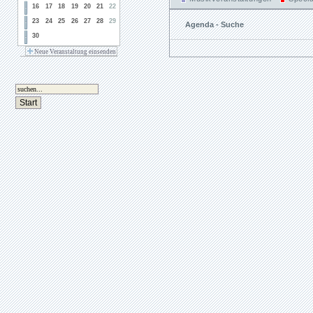
16
17
18
19
20
21
22
23
24
25
26
27
28
29
Agenda - Suche
30
Neue Veranstaltung einsenden