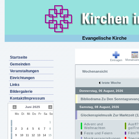
Evangelische Kirche
Startseite
Monatsans
Eintragen
Gemeinden
Veranstaltungen
Wochenansicht
Einrichtungen
letzte Woche
Links
Donnerstag, 06 August, 2026
Bildergalerie
Kontakt/Impressum
Bibliodrama Zu Den Sonntagsevangel
Juni 2025
Samstag, 08 August, 2026
Mo
Di
Mi
Do
Fr
Sa
So
Glockenspielmusik Zur Marktzeit (1
1
Advent und
Ausfl?
Weihnachten
ge/Fre
2
3
4
5
6
7
8
Feste und Feiern
Film/T
9
10
11
12
13
14
15
Musikveranstaltungen
Specia