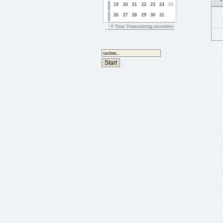
19
20
21
22
23
24
25
26
27
28
29
30
31
Neue Veranstaltung einsenden