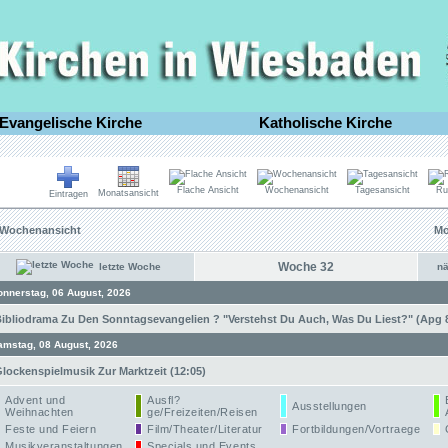
Evangelische Kirche
Katholische Kirche
Flache Ansicht
Wochenansicht
Tagesansicht
Ru
Monatsansicht
Eintragen
Wochenansicht
Mo
Woche 32
letzte Woche
n
onnerstag, 06 August, 2026
ibliodrama Zu Den Sonntagsevangelien ? "Verstehst Du Auch, Was Du Liest?" (Apg 8,
amstag, 08 August, 2026
lockenspielmusik Zur Marktzeit (12:05)
Advent und
Ausfl?
Ausstellungen
Weihnachten
ge/Freizeiten/Reisen
Feste und Feiern
Film/Theater/Literatur
Fortbildungen/Vortraege
Musikveranstaltungen
Specials und Events