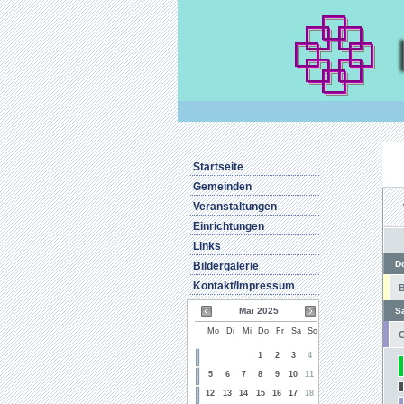
Startseite
Gemeinden
Veranstaltungen
Einrichtungen
Links
D
Bildergalerie
Kontakt/Impressum
B
Mai 2025
S
Mo
Di
Mi
Do
Fr
Sa
So
G
1
2
3
4
5
6
7
8
9
10
11
12
13
14
15
16
17
18