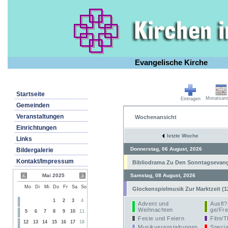
Evangelische Kirche
Startseite
Monatsans
Eintragen
Gemeinden
Veranstaltungen
Wochenansicht
Einrichtungen
letzte Woche
Links
Donnerstag, 06 August, 2026
Bildergalerie
Kontakt/Impressum
Bibliodrama Zu Den Sonntagsevangel
Mai 2025
Samstag, 08 August, 2026
Mo
Di
Mi
Do
Fr
Sa
So
Glockenspielmusik Zur Marktzeit (1
1
2
3
4
Advent und
Ausfl?
Weihnachten
ge/Fre
5
6
7
8
9
10
11
Feste und Feiern
Film/T
12
13
14
15
16
17
18
Musikveranstaltungen
Specia