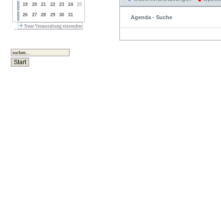
19
20
21
22
23
24
25
26
27
28
29
30
31
Agenda - Suche
Neue Veranstaltung einsenden