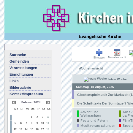
Evangelische Kirche
Startseite
F
Monatsansicht
Eintragen
Gemeinden
Veranstaltungen
Wochenansicht
Einrichtungen
letzte Woche
Links
Samstag, 15 August, 2026
Bildergalerie
Kontakt/Impressum
Glockenspielmusik Zur Marktzeit (1
Februar 2024
Die Schrifttexte Der Sonntage ? Wie
Mo
Di
Mi
Do
Fr
Sa
So
Advent und
Ausfl?
Weihnachten
ge/Fre
1
2
3
4
Feste und Feiern
Film/T
5
6
7
8
9
10
11
Musikveranstaltungen
Specia
12
13
14
15
16
17
18