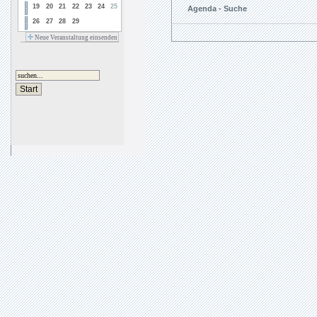
19
20
21
22
23
24
25
Agenda - Suche
26
27
28
29
Neue Veranstaltung einsenden