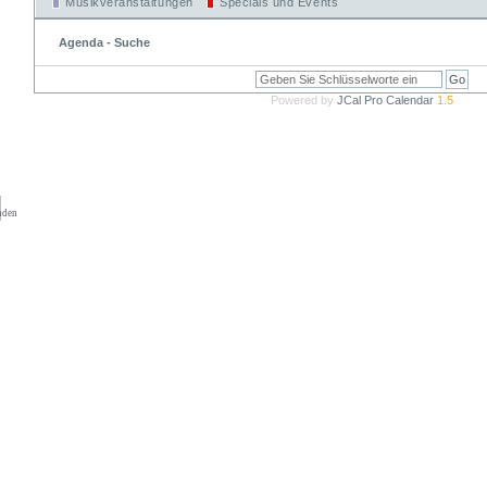
Musikveranstaltungen
Specials und Events
Agenda - Suche
Powered by
JCal Pro Calendar
1.5
nden