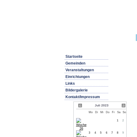
Startseite
Gemeinden
Veranstaltungen
Einrichtungen
Links
Bildergalerie
Kontakt/Impressum
Juli 2023
Mo
Di
Mi
Do
Fr
Sa
So
1
2
3
4
5
6
7
8
9