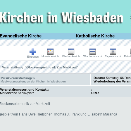
Evangelische Kirche
Katholische Kirche
Monatsansicht
Flache Ansicht
Wochenansicht
Tagesansicht
Rubri
Eintragen
Veranstaltung: 'Glockenspielmusik Zur Marktzeit'
Datum:
Samstag, 06 Dez
Musikveranstaltungen
Wiederholung der Veran
Musikveranstaltungen der Kirchen in Wiesbaden
Veranstaltungsort und Kontakt:
:
Marktkirche Schlo?platz
URL:
Glockenspielmusik zur Marktzeit
gespielt von Hans Uwe Hielscher, Thomas J. Frank und Elisabeth Maranca