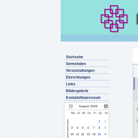
Startseite
Gemeinden
Veranstaltungen
Einrichtungen
Links
Bildergalerie
Kontakt/Impressum
August 2026
Mo
Di
Mi
Do
Fr
Sa
So
1
2
3
4
5
6
7
8
9
10
11
12
13
14
15
16