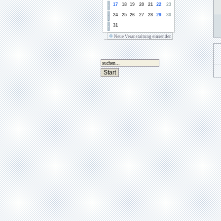
17
18
19
20
21
22
23
24
25
26
27
28
29
30
31
Neue Veranstaltung einsenden