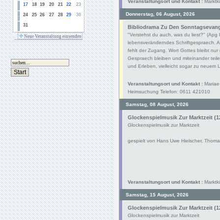
Veranstaltungsort und Kontakt :
Marktki
17
18
19
20
21
22
23
Donnerstag, 06 August, 2026
24
25
26
27
28
29
30
31
Bibliodrama Zu Den Sonntagsevangel
"Verstehst du auch, was du liest?" (Apg
Neue Veranstaltung einsenden
lebensveränderndes Schriftgespraech. Au
fehlt der Zugang. Wort Gottes bleibt nu
Gespraech bleiben und miteinander teil
und Erleben, vielleicht sogar zu neue
Veranstaltungsort und Kontakt :
Mariae 
Heimsuchung Telefon: 0611 421010
Samstag, 08 August, 2026
Glockenspielmusik Zur Marktzeit (1
Glockenspielmusik zur Marktzeit
gespielt von Hans Uwe Hielscher, Thoma
Veranstaltungsort und Kontakt :
Marktki
Samstag, 15 August, 2026
Glockenspielmusik Zur Marktzeit (1
Glockenspielmusik zur Marktzeit