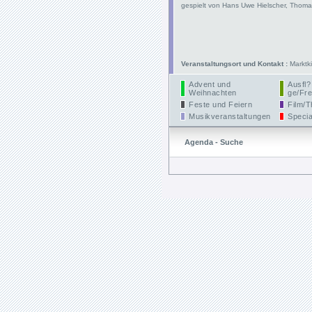
gespielt von Hans Uwe Hielscher, Thoma
Veranstaltungsort und Kontakt :
Marktki
Advent und
Ausfl?
Weihnachten
ge/Fre
Feste und Feiern
Film/T
Musikveranstaltungen
Specia
Agenda - Suche