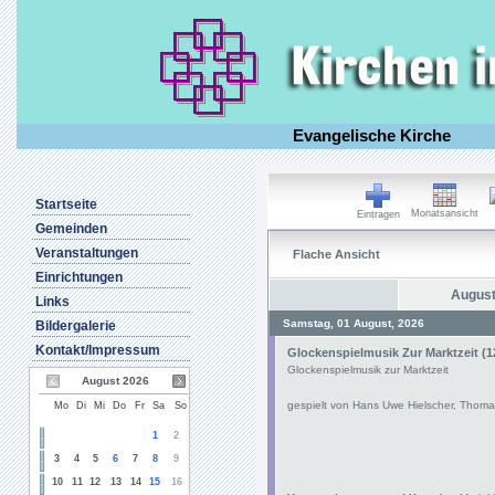
Evangelische Kirche
Startseite
Monatsansicht
Eintragen
Gemeinden
Veranstaltungen
Flache Ansicht
Einrichtungen
August
Links
Samstag, 01 August, 2026
Bildergalerie
Kontakt/Impressum
Glockenspielmusik Zur Marktzeit (1
Glockenspielmusik zur Marktzeit
August 2026
gespielt von Hans Uwe Hielscher, Thoma
Mo
Di
Mi
Do
Fr
Sa
So
1
2
3
4
5
6
7
8
9
10
11
12
13
14
15
16