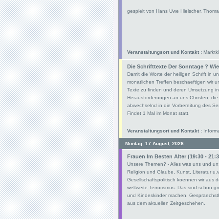
gespielt von Hans Uwe Hielscher, Thoma
Veranstaltungsort und Kontakt :
Marktki
Die Schrifttexte Der Sonntage ? Wie
Damit die Worte der heiligen Schrift in
monatlichen Treffen beschaeftigen wir un
Texte zu finden und deren Umsetzung in
Herausforderungen an uns Christen, die
abwechselnd in die Vorbereitung des Se
Findet 1 Mal im Monat statt.
Veranstaltungsort und Kontakt :
Informa
Montag, 17 August, 2026
Frauen Im Besten Alter (19:30 - 21:3
Unsere Themen? - Alles was uns und unser
Religion und Glaube, Kunst, Literatur u.
Gesellschaftspolitisch koennen wir aus 
weltweite Terrorismus. Das sind schon gr
und Kindeskinder machen. Gespraechst
aus dem aktuellen Zeitgeschehen.