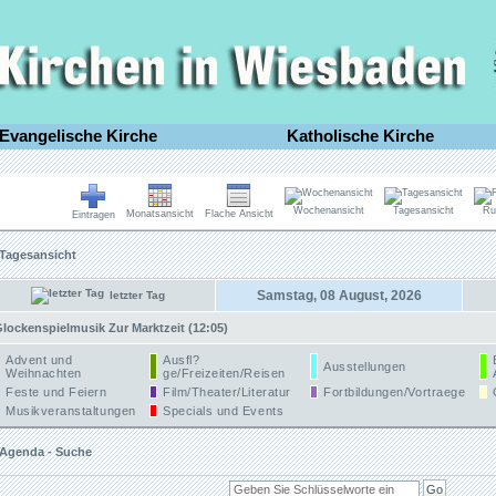
Evangelische Kirche
Katholische Kirche
Wochenansicht
Tagesansicht
Ru
Monatsansicht
Flache Ansicht
Eintragen
Tagesansicht
Samstag, 08 August, 2026
letzter Tag
lockenspielmusik Zur Marktzeit (12:05)
Advent und
Ausfl?
Ausstellungen
Weihnachten
ge/Freizeiten/Reisen
Feste und Feiern
Film/Theater/Literatur
Fortbildungen/Vortraege
Musikveranstaltungen
Specials und Events
Agenda - Suche