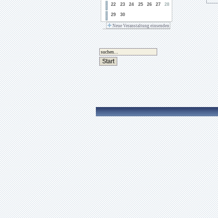
22
23
24
25
26
27
28
29
30
Neue Veranstaltung einsenden