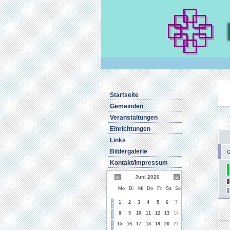
Startseite
Gemeinden
Veranstaltungen
Einrichtungen
Links
Bildergalerie
G
Kontakt/Impressum
Juni 2026
Mo
Di
Mi
Do
Fr
Sa
So
1
2
3
4
5
6
7
8
9
10
11
12
13
14
15
16
17
18
19
20
21