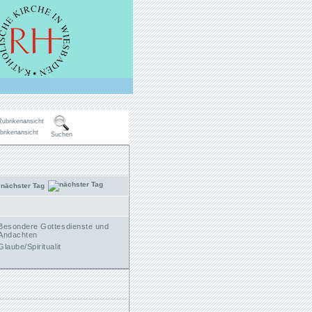
brikenansicht
Suchen
nächster Tag
Besondere Gottesdienste und
Andachten
Glaube/Spiritualit