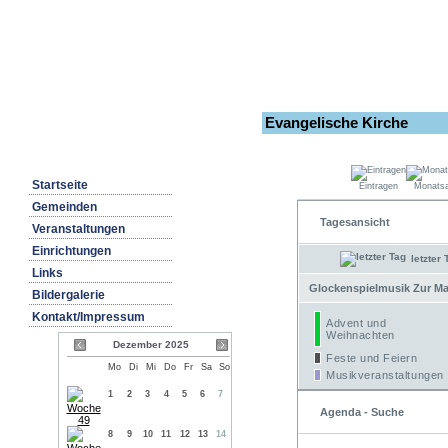
Evangelische Kirche
Startseite
Eintragen
Monatsa
Gemeinden
Tagesansicht
Veranstaltungen
Einrichtungen
letzter 
Links
Glockenspielmusik Zur Mar
Bildergalerie
Kontakt/Impressum
Advent und
Weihnachten
Dezember 2025
Feste und Feiern
Mo
Di
Mi
Do
Fr
Sa
So
Musikveranstaltungen
1
2
3
4
5
6
7
Agenda - Suche
8
9
10
11
12
13
14